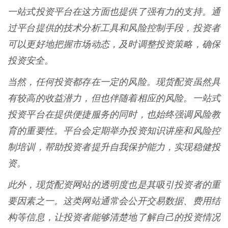
一站式投资平台在这方面也提供了强有力的支持。通
过平台提供的技术分析工具和风险控制手段，投资者
可以更好地把握市场动态，及时调整投资策略，确保
投资安全。
当然，任何投资都存在一定的风险。现货配资虽然具
有较高的收益潜力，但也伴随着相应的风险。一站式
投资平台在提供便捷服务的同时，也始终强调风险教
育的重要性。平台会定期举办投资知识讲座和风险控
制培训，帮助投资者提升自我保护能力，实现稳健投
资。
此外，现货配资网站的透明度也是其吸引投资者的重
要因素之一。这类网站通常会公开交易数据、费用结
构等信息，让投资者能够清楚地了解自己的投资情况