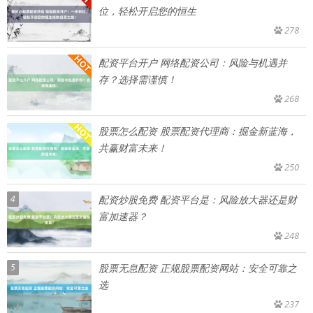
位，轻松开启您的恒生
278
配资平台开户 网络配资公司：风险与机遇并
存？选择需谨慎！
268
股票怎么配资 股票配资代理商：掘金新蓝海，
共赢财富未来！
250
4
配资炒股免费 配资平台是：风险放大器还是财
富加速器？
248
5
股票无息配资 正规股票配资网站：安全可靠之
选
237