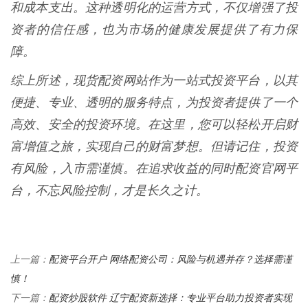
和成本支出。这种透明化的运营方式，不仅增强了投
资者的信任感，也为市场的健康发展提供了有力保
障。
综上所述，现货配资网站作为一站式投资平台，以其
便捷、专业、透明的服务特点，为投资者提供了一个
高效、安全的投资环境。在这里，您可以轻松开启财
富增值之旅，实现自己的财富梦想。但请记住，投资
有风险，入市需谨慎。在追求收益的同时配资官网平
台，不忘风险控制，才是长久之计。
配资平台开户 网络配资公司：风险与机遇并存？选择需谨
上一篇：
慎！
配资炒股软件 辽宁配资新选择：专业平台助力投资者实现
下一篇：