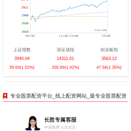
上证指数
深证成指
创业板指
3940.04
14311.01
3563.12
39.69
(1.02%)
200.89
(1.42%)
47.56
(1.35%)
专业股票配资平台_线上配资网站_最专业股票配资