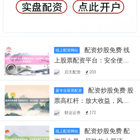
配资炒股免费 线
线上配资网站
上股票配资平台：安全便
捷，助您投资起航！
启天配资
203
配资炒股免费 股
最专业股票配资
票高杠杆：放大收益，风险
几何？
财达证券
172
配资炒股免费 配
线上配资网站