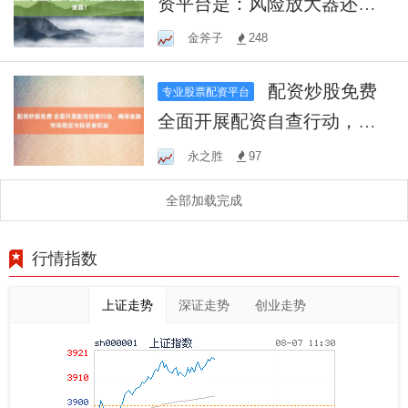
资平台是：风险放大器还是
财富加速器？
金斧子
248
配资炒股免费
专业股票配资平台
全面开展配资自查行动，确
保金融市场稳定与投资者权
永之胜
97
益
全部加载完成
行情指数
上证走势
深证走势
创业走势